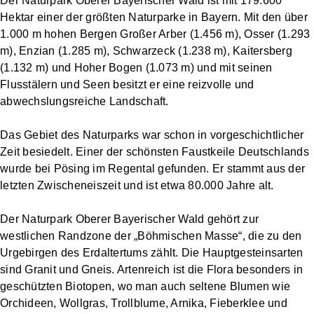
Der Naturpark Oberer Bayerischer Wald ist mit 179.600
Hektar einer der größten Naturparke in Bayern. Mit den über
1.000 m hohen Bergen Großer Arber (1.456 m), Osser (1.293
m), Enzian (1.285 m), Schwarzeck (1.238 m), Kaitersberg
(1.132 m) und Hoher Bogen (1.073 m) und mit seinen
Flusstälern und Seen besitzt er eine reizvolle und
abwechslungsreiche Landschaft.
Das Gebiet des Naturparks war schon in vorgeschichtlicher
Zeit besiedelt. Einer der schönsten Faustkeile Deutschlands
wurde bei Pösing im Regental gefunden. Er stammt aus der
letzten Zwischeneiszeit und ist etwa 80.000 Jahre alt.
Der Naturpark Oberer Bayerischer Wald gehört zur
westlichen Randzone der „Böhmischen Masse“, die zu den
Urgebirgen des Erdaltertums zählt. Die Hauptgesteinsarten
sind Granit und Gneis. Artenreich ist die Flora besonders in
geschützten Biotopen, wo man auch seltene Blumen wie
Orchideen, Wollgras, Trollblume, Arnika, Fieberklee und