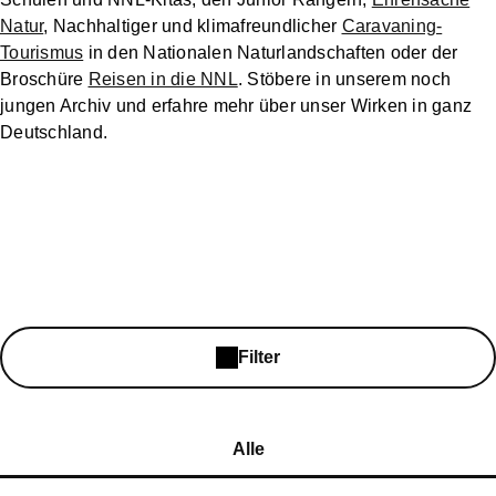
Unsere Strukturen
Natur
, Nachhaltiger und klimafreundlicher
Caravaning-
Tourismus
in den Nationalen Naturlandschaften oder der
Services
Broschüre
Reisen in die NNL
. Stöbere in unserem noch
jungen Archiv und erfahre mehr über unser Wirken in ganz
Über
Zusammenarbeit
Fördermitglied
Spenden
Deutschland.
uns
mit Unternehmen
werden
Filter
Alle