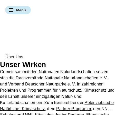
Navigation überspringen
Menü
UNSERE ANGEBOTE & LEISTUNGEN
Hier bei uns Natur erleben
Hier bei uns Vielfalt bewahren
Hier bei uns Umwelt verstehen
Hier bei uns Zukunft gestalten
Gebiete kennenlernen
Mitmachangebote
Klimaschutz
Themenportal
Par
Natur erleben
Naturbewusst(er) Rei
Zusammenarbeit m
Artenschutz
Bildung vor Ort
Fördermitglied we
Naturschutz
Hier bei uns Natur erleben
Gebiete kennenlernen
Naturbewusst(er) Reisen
Über Uns
Unser Wirken
Partnernetzwerk
Gemeinsam mit den Nationalen Naturlandschaften setzen
Vielfalt bewahren
sich die Dachverbände Nationale Naturlandschaften e. V.
und Verband Deutscher Naturparke e. V. in zahlreichen
Umwelt verstehen
Projekten und Programmen für Naturschutz, Klimaschutz und
den Erhalt unserer einzigartigen Natur- und
Kulturlandschaften ein. Zum Beispiel bei der
Potenzialstudie
Zukunft gestalten
Natürlicher Klimaschutz
, dem
Partner-Programm
, den NNL-
Schulen und NNL-Kitas, den Junior Rangern,
Ehrensache