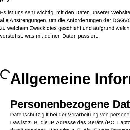
e. V.
Stiftung Nationale Naturlandschaften
Akt
Es ist uns sehr wichtig, mit den Daten unserer Websi
Nationale Naturlandschaften e. V.
Ste
alle Anstrengungen, um die Anforderungen der DSGVO 
Verband Deutscher Naturparke e. V.
Mit
zu welchem Zweck dies geschieht und aufgrund welche
Programme & Projekte
Kon
verstehst, was mit deinen Daten passiert.
Allgemeine Info
Personenbezogene Date
Datenschutz gilt bei der Verarbeitung von person
Das ist z. B. die IP-Adresse des Geräts (PC, Lap