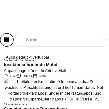
Unsere Strukturen
Services
Über
Zusammenarbeit
Fördermitglied
Spenden
uns
mit Unternehmen
werden
Auch gedruckt verfügbar
Biodiversität
,
Landschaften
Insektenschonende Mahd
Anpassungen für mehr Artenvielfalt
Flyer
DIN A4
2026
Bildung
,
Naturparke
Gemeinsam draußen wachsen