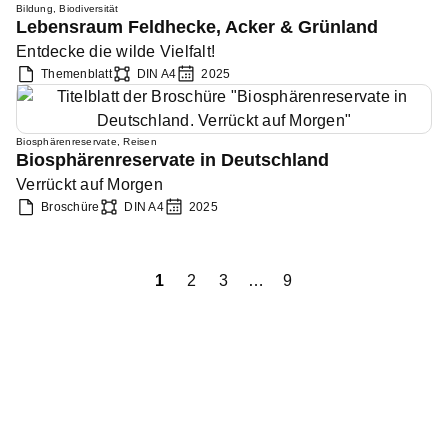
Bildung
,
Biodiversität
Lebensraum Feldhecke, Acker & Grünland
Entdecke die wilde Vielfalt!
Themenblatt
DIN A4
2025
Biosphärenreservate
,
Reisen
Biosphärenreservate in Deutschland
Verrückt auf Morgen
Broschüre
DIN A4
2025
iger
1
2
3
…
9
Näch