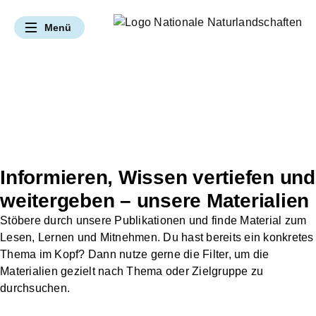
Navigation überspringen
Menü
UNSERE ANGEBOTE & LEISTUNGEN
Hier bei uns Natur erleben
Hier bei uns Vielfalt bewahren
Hier bei uns Umwelt verstehen
Hier bei uns Zukunft gestalten
Gebiete kennenlernen
Mitmachangebote
Klimaschutz
Themenportal
Par
Natur erleben
Naturbewusst(er) Rei
Zusammenarbeit m
Artenschutz
Bildung vor Ort
Fördermitglied we
Naturschutz
Hier bei uns Natur erleben
Gebiete kennenlernen
Naturbewusst(er) Reisen
Umwelt Verstehen
Informieren, Wissen vertiefen und
Partnernetzwerk
weitergeben – unsere Materialien
Vielfalt bewahren
Stöbere durch unsere Publikationen und finde Material zum
Lesen, Lernen und Mitnehmen. Du hast bereits ein konkretes
Umwelt verstehen
Thema im Kopf? Dann nutze gerne die Filter, um die
Materialien gezielt nach Thema oder Zielgruppe zu
Zukunft gestalten
durchsuchen.