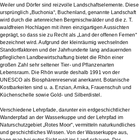
Weiler und Dörfer sind reizvolle Landschaftselemente. Diese
ursprünglich „Buchonia“, Buchenland, genannte Landschaft
wird durch die artenreichen Bergmischwälder und die z. T.
waldfreien Hochlagen mit ihren einzigartigen Aussichten
geprägt, so dass sie zu Recht als „Land der offenen Fernen“
bezeichnet wird. Aufgrund der kleinräumig wechselnden
Standortfaktoren und der Jahrhunderte lang andauernden
pfleglichen Landbewirtschaftung bietet die Rhön einer
großen Zahl sehr seltener Tier- und Pflanzenarten
Lebensraum. Die Rhön wurde deshalb 1991 von der
UNESCO als Biosphärenreservat anerkannt. Botanische
Kostbarkeiten sind u. a. Enzian, Arnika, Frauenschuh und
Küchenschelle sowie Gold- und Silberdistel.
Verschiedene Lehrpfade, darunter ein erdgeschichtlicher
Wanderpfad an der Wasserkuppe und der Lehrpfad im
Naturschutzgebiet „Rotes Moor“, vermitteln naturkundliches
und geschichtliches Wissen. Von der Wasserkuppe aus,
kann man bei guter Sicht weit ins Land schauen. Der