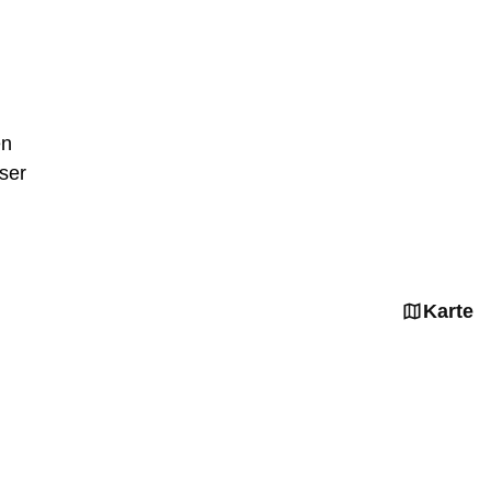
en
ser
Karte