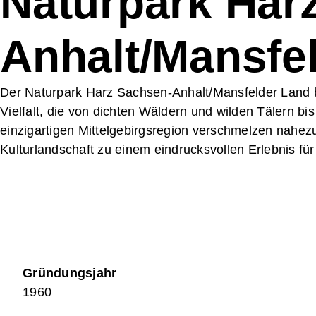
Naturpark Har
Stiftung Nationale Naturlandschaften
Akt
Nationale Naturlandschaften e. V.
Ste
Anhalt/Mansfe
Verband Deutscher Naturparke e. V.
Mit
Programme & Projekte
Kon
Der Naturpark Harz Sachsen-Anhalt/Mansfelder Land b
Vielfalt, die von dichten Wäldern und wilden Tälern bis
einzigartigen Mittelgebirgsregion verschmelzen nahez
Kulturlandschaft zu einem eindrucksvollen Erlebnis f
Gründungsjahr
1960