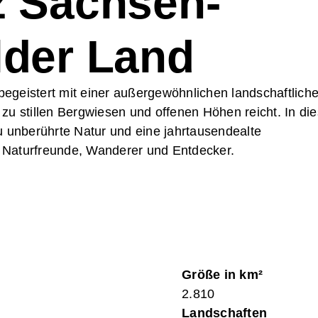
z Sachsen-
uelles
llenbörse
lder Land
gliederbereich
takt
egeistert mit einer außergewöhnlichen landschaftlich
 zu stillen Bergwiesen und offenen Höhen reicht. In die
u unberührte Natur und eine jahrtausendealte
ür Naturfreunde, Wanderer und Entdecker.
Größe in km²
2.810
Landschaften