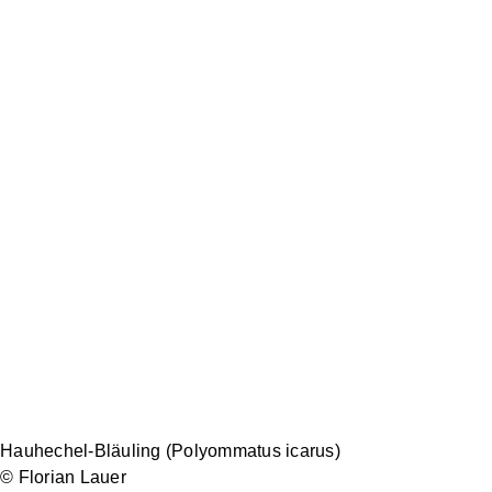
Unsere Strukturen
Services
Über
Zusammenarbeit
Fördermitglied
Spenden
uns
mit Unternehmen
werden
Hauhechel-Bläuling (Polyommatus icarus)
© Florian Lauer