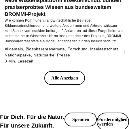
Neue Wissensplattform Insektenschutz bündelt
praxiserprobtes Wissen aus bundesweitem
BROMMI-Projekt
Wie können Kommunen, landwirtschaftliche Betriebe,
Bildungseinrichtungen und weitere Akteurinnen und Akteure wirksam
zum Schutz von Insekten beitragen? Antworten auf diese Frage liefert ab
sofort die neue Wissensplattform Insektenschutz des Projekts „BROMMI –
Biosphärenreservate als Modelllandschaften für den Insektenschutz“.
Allgemein
,
Biosphärenreservate
,
Forschung
,
Insektenschutz
,
Nationalparke
,
Naturparke
,
Presse
3 Min. Lesezeit
Alle Anzeigen
Für Dich. Für die Natur.
Spenden
Fördermitglied
werden
Für unsere Zukunft.