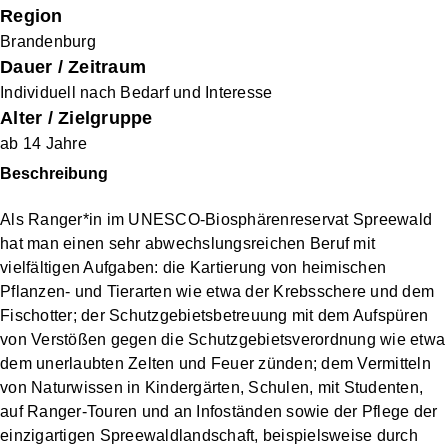
Unsere Strukturen
Region
Brandenburg
Services
Dauer / Zeitraum
Individuell nach Bedarf und Interesse
Über
Zusammenarbeit
Fördermitglied
Spenden
Alter / Zielgruppe
uns
mit Unternehmen
werden
ab 14 Jahre
Beschreibung
Als Ranger*in im UNESCO-Biosphärenreservat Spreewald
hat man einen sehr abwechslungsreichen Beruf mit
vielfältigen Aufgaben: die Kartierung von heimischen
Pflanzen- und Tierarten wie etwa der Krebsschere und dem
Fischotter; der Schutzgebietsbetreuung mit dem Aufspüren
von Verstößen gegen die Schutzgebietsverordnung wie etwa
dem unerlaubten Zelten und Feuer zünden; dem Vermitteln
von Naturwissen in Kindergärten, Schulen, mit Studenten,
auf Ranger-Touren und an Infoständen sowie der Pflege der
einzigartigen Spreewaldlandschaft, beispielsweise durch