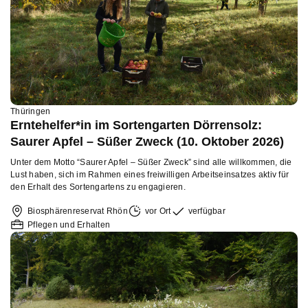
Thüringen
Erntehelfer*in im Sortengarten Dörrensolz:
Saurer Apfel – Süßer Zweck (10. Oktober 2026)
Unter dem Motto “Saurer Apfel – Süßer Zweck” sind alle willkommen, die
Lust haben, sich im Rahmen eines freiwilligen Arbeitseinsatzes aktiv für
den Erhalt des Sortengartens zu engagieren.
Biosphärenreservat Rhön
vor Ort
verfügbar
Pflegen und Erhalten