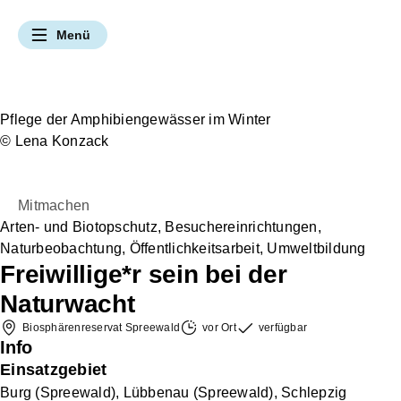
Navigation überspringen
Menü
UNSERE ANGEBOTE & LEISTUNGEN
Hier bei uns Natur erleben
Hier bei uns Vielfalt bewahren
Hier bei uns Umwelt verstehen
Hier bei uns Zukunft gestalten
Gebiete kennenlernen
Mitmachangebote
Klimaschutz
Themenportal
Par
Natur erleben
Pflege der Amphibiengewässer im Winter
Naturbewusst(er) Rei
Zusammenarbeit m
Artenschutz
Bildung vor Ort
© Lena Konzack
Fördermitglied we
Naturschutz
Hier bei uns Natur erleben
Gebiete kennenlernen
Naturbewusst(er) Reisen
Mitmachen
Partnernetzwerk
Arten- und Biotopschutz
,
Besuchereinrichtungen
,
Naturbeobachtung
,
Öffentlichkeitsarbeit
,
Umweltbildung
Vielfalt bewahren
Freiwillige*r sein bei der
Naturwacht
Umwelt verstehen
Biosphärenreservat Spreewald
vor Ort
verfügbar
Info
Zukunft gestalten
Einsatzgebiet
Burg (Spreewald), Lübbenau (Spreewald), Schlepzig