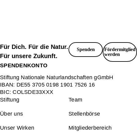
Unsere Strukturen
Services
Über
Zusammenarbeit
Fördermitglied
Spenden
uns
mit Unternehmen
werden
Für Dich. Für die Natur.
Spenden
Fördermitglied
werden
Für unsere Zukunft.
SPENDENKONTO
Stiftung Nationale Naturlandschaften gGmbH
IBAN:
DE55 3705 0198 1901 7526 16
BIC:
COLSDE33XXX
Stiftung
Team
Über uns
Stellenbörse
Unser Wirken
Mitgliederbereich