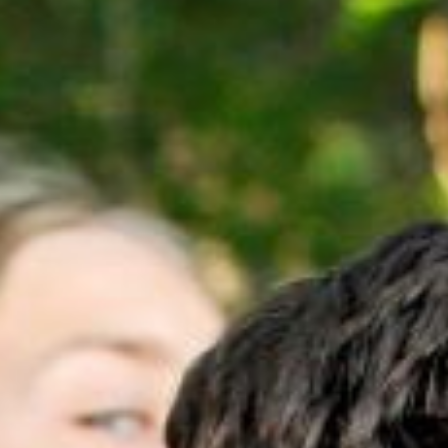
uelles
llenbörse
gliederbereich
takt