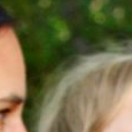
Stiftung Nationale Naturlandschaften
Akt
Nationale Naturlandschaften e. V.
Ste
Verband Deutscher Naturparke e. V.
Mit
Programme & Projekte
Kon